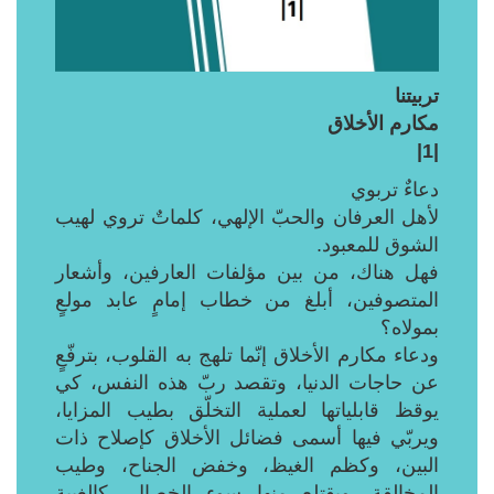
تربيتنا
مكارم الأخلاق
|1|
دعاءٌ تربوي
لأهل العرفان والحبّ الإلهي، كلماتٌ تروي لهيب
الشوق للمعبود.
فهل هناك، من بين مؤلفات العارفين، وأشعار
المتصوفين، أبلغ من خطاب إمامٍ عابد مولعٍ
بمولاه؟
ودعاء مكارم الأخلاق إنّما تلهج به القلوب، بترفّعٍ
عن حاجات الدنيا، وتقصد ربّ هذه النفس، كي
يوقظ قابلياتها لعملية التخلّق بطيب المزايا،
ويربّي فيها أسمى فضائل الأخلاق كإصلاح ذات
البين، وكظم الغيظ، وخفض الجناح، وطيب
المخالقة. ويقتلع منها سوء الخصال، كالغيبة