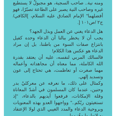
ومنه نية.. صاحب السجية، هو مجبولٌ لا يستطيع
غيره وصاحب النية يصبر على الطاعة تصبّرًا، فهو
أفضلهما" الإمام الصادق عليه السلام، ]الكافي/
ج٢ /ص١٠١ [.
هل الدعاء يغني عن العمل وبذل الجهد؟
يجب أن لا يخطر ببالنا أن الدعاء وحده كفيل
بانتزاع صفات السوء من باطننا، بل إن مراد
الدعاء هو عكس هذا الكلام!
فالسالك المربي لنفسه، عليه أن يعتقد بقدرة
الله الكاملة، مما معناه أن مجاهداته وأعماله
مهما صغرت أو تعاظمت، هي تحتاج إلى عون
وتسديد إلهي.
وكمثال على ذلك، ما نعرفه عن معركتَيْ بدر
وحنين، عندما كان المسلمون في أشدّ المعاناة
وقلة الإمكانات، فرفعوا أيديهم بالدعاء، "إذ
تستغيثون ربّكم.." وواجهوا العدو بهذه المعنويات
وبروحية الدعاء والمدد الغيبي الذي لولا الإعتقاد
به لانهاروا وهُزموا.