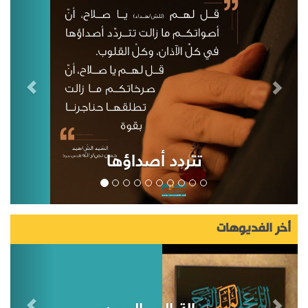
تتردد أصداؤها
أخر الفديوهات