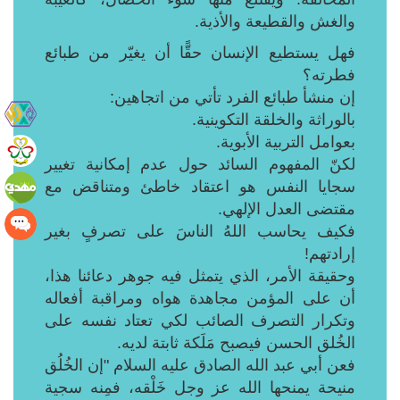
والغش والقطيعة والأذية.
فهل يستطيع الإنسان حقًّا أن يغيّر من طبائع
فطرته؟
إن منشأ طبائع الفرد تأتي من اتجاهين:
بالوراثة والخلقة التكوينية.
بعوامل التربية الأبوية.
لكنّ المفهوم السائد حول عدم إمكانية تغيير
سجايا النفس هو اعتقاد خاطئ ومتناقض مع
مقتضى العدل الإلهي.
فكيف يحاسب اللهُ الناسَ على تصرفٍ بغير
إرادتهم!
وحقيقة الأمر، الذي يتمثل فيه جوهر دعائنا هذا،
أن على المؤمن مجاهدة هواه ومراقبة أفعاله
وتكرار التصرف الصائب لكي تعتاد نفسه على
الخُلق الحسن فيصبح مَلَكة ثابتة لديه.
فعن أبي عبد الله الصادق عليه السلام "إن الخُلُق
منيحة يمنحها الله عز وجل خَلْقه، فمِنه سجية