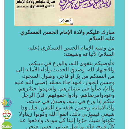
مبارك عليكم ولادة الإمام الحسن العسكري
عليه السلام
من وصية الإمام الحسن العسكري (عليه
السلام) لأتباعه وشيعته:
«أوصيكم بتقوى الله، والورع في دينكم،
والاجتهاد لله، وصدق الحديث،وأداء الأمانة إلى
من ائتمنكم من برّ أو فاجر، وطول السجود،
وحسن الجوار، فبهذاجاء محمّد (صلى الله عليه
وآله)، صلّوا في عشائرهم، واشهدوا جنائزهم،
وعودوامرضاهم، وأدوا حقوقهم، فإنّ الرجل
منكم إذا ورع في دينه، وصدق في حديثه،
وأدّىالأمانة، وحسن خلقه مع الناس، قيل هذا
شيعي فيسرّني ذلك، اتقوا الله وكونوا زيناًولا
تكونوا شيناً، جرّوا إلينا كلّ مودة، وادفعوا عنا
كلّ قبيح، فإنّه ما قيل فينامن حسن فنحن