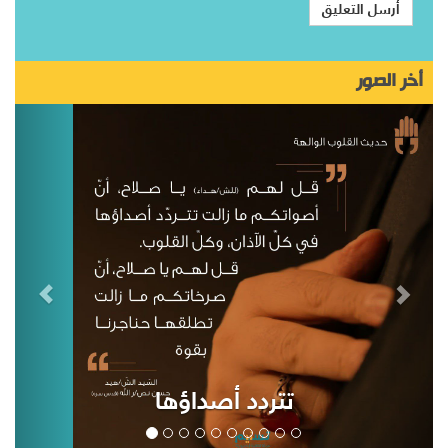
أخر الصور
تتردد أصداؤها