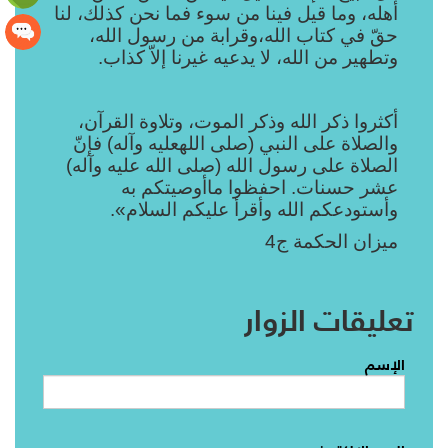
أهله، وما قيل فينا من سوء فما نحن كذلك، لنا
حقّ في كتاب الله،وقرابة من رسول الله،
وتطهير من الله، لا يدعيه غيرنا إلاّ كذاب.
أكثروا ذكر الله وذكر الموت، وتلاوة القرآن،
والصلاة على النبي (صلى اللهعليه وآله) فإنّ
الصلاة على رسول الله (صلى الله عليه وآله)
عشر حسنات. احفظوا ماأوصيتكم به
وأستودعكم الله وأقرأ عليكم السلام».
ميزان الحكمة ج4
تعليقات الزوار
الإسم