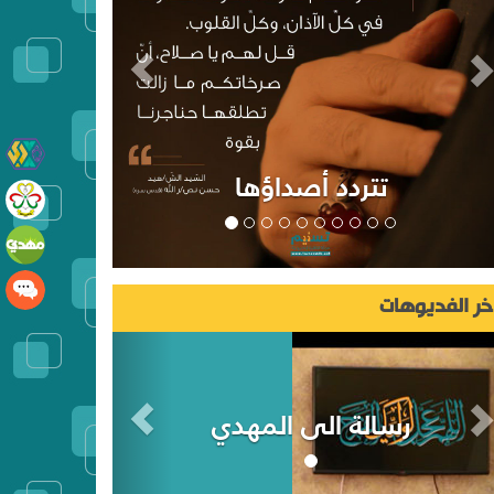
تتردد أصداؤها
خر الفديوهات
رسالة الى المهدي