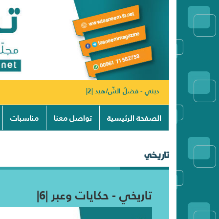
ديني - فضلُ الشّ/هيد |2|
الصفحة الرئيسية
تواصل معنا
مناسبات
تاريخي
تاريخي - حكايات وعبر |6|