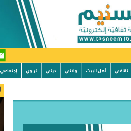
ثقافي
أهل البيت
ولائي
ديني
تربوي
إجتماعي
أ