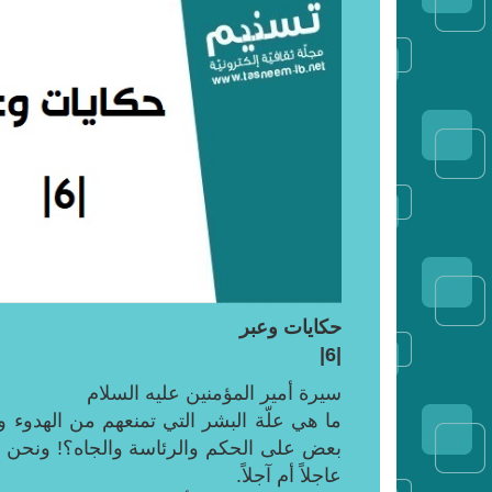
حكايات وعبر
|6|
سيرة أمير المؤمنين عليه السلام
ما هي علّة البشر التي تمنعهم من الهدوء
بعض على الحكم والرئاسة والجاه؟! ونحن ل
عاجلاً أم آجلاً.